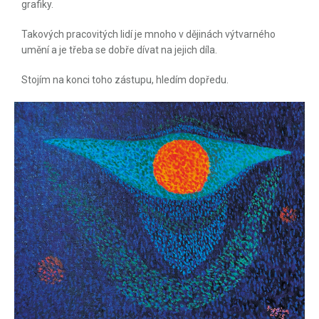
grafiky.
Takových pracovitých lidí je mnoho v dějinách výtvarného
umění a je třeba se dobře dívat na jejich díla.
Stojím na konci toho zástupu, hledím dopředu.