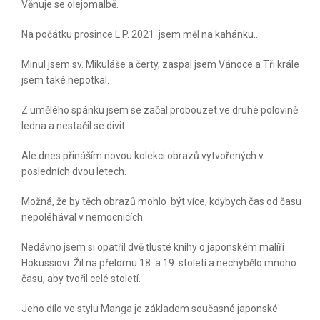
Věnuje se olejomalbě.
Na počátku prosince L.P. 2021 jsem měl na kahánku...
Minul jsem sv. Mikuláše a čerty, zaspal jsem Vánoce a Tři krále
jsem také nepotkal.
Z umělého spánku jsem se začal probouzet ve druhé polovině
ledna a nestačil se divit.
Ale dnes přináším novou kolekci obrazů vytvořených v
posledních dvou letech.
Možná, že by těch obrazů mohlo být více, kdybych čas od času
nepoléhával v nemocnicích.
Nedávno jsem si opatřil dvě tlusté knihy o japonském malíři
Hokussiovi. Žil na přelomu 18. a 19. století a nechybělo mnoho
času, aby tvořil celé století.
Jeho dílo ve stylu Manga je základem současné japonské